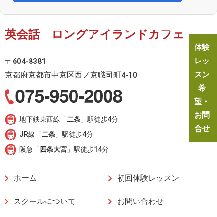
英会話 ロングアイランドカフェ
体験
レッ
〒604-8381
スン
京都府京都市中京区西ノ京職司町4-10
希
望・
お問
地下鉄東西線「
二条
」駅徒歩4分
合せ
JR線「
二条
」駅徒歩4分
阪急「
四条大宮
」駅徒歩14分
ホーム
初回体験レッスン
スクールについて
お問い合わせ