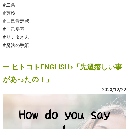
#二条
#英検
#自己肯定感
#自己受容
#サンタさん
#魔法の手紙
ヒトコトENGLISH♪「先週嬉しい事
があったの！」
2023/12/22
動
画
プ
レ