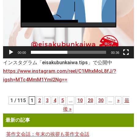
00:00
00:36
インスタグラム「eisakubunkaiwa.tips」で公開中
https://www.instagram.com/reel/C1MhxMoL8fJ/?
igsh=MTc4MmM1YmI2Ng==
1 / 115
1
2
3
4
5
...
10
20
30
...
»
最
後 »
最新の記事
英作文会話：年末の挨拶も英作文会話