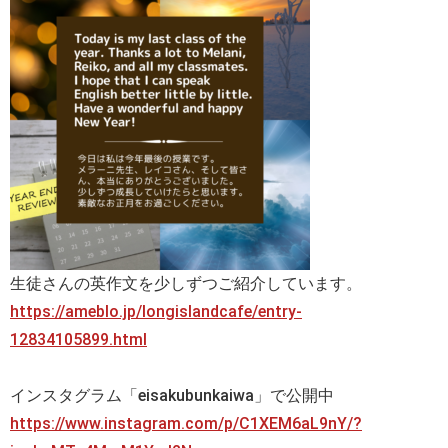
生徒さんの英作文を少しずつご紹介しています。
https://ameblo.jp/longislandcafe/entry-
12834105899.html
インスタグラム「eisakubunkaiwa」で公開中
https://www.instagram.com/p/C1XEM6aL9nY/?