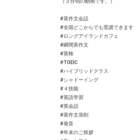
（３分弱の動画です。）
#英作文会話
#全国どこからでも受講できます
#ロングアイランドカフェ
#瞬間英作文
#英検
#TOEIC
#ハイブリッドクラス
#シャドーイング
#４技能
#英語学習
#英会話
#英作文添削
#発音
#年末のご挨拶