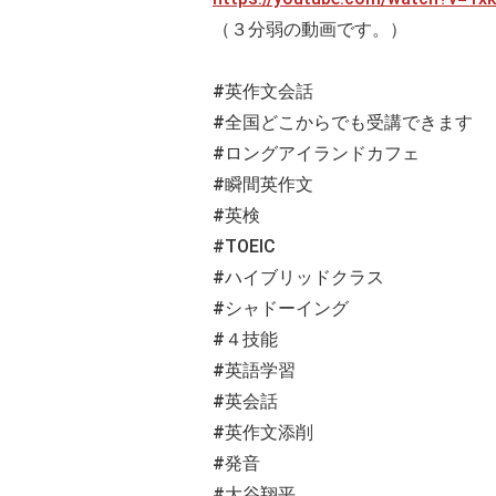
（３分弱の動画です。）
#英作文会話
#全国どこからでも受講できます
#ロングアイランドカフェ
#瞬間英作文
#英検
#TOEIC
#ハイブリッドクラス
#シャドーイング
#４技能
#英語学習
#英会話
#英作文添削
#発音
#大谷翔平