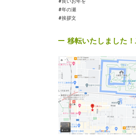
#良いお年を
#年の瀬
#挨拶文
移転いたしました！