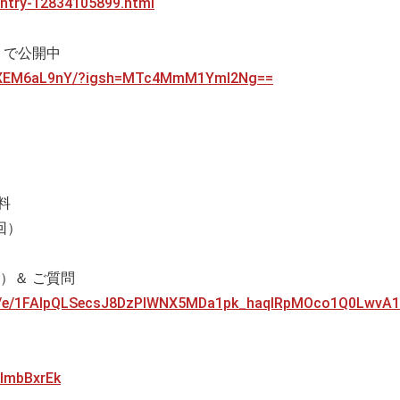
/entry-12834105899.html
a」で公開中
C1XEM6aL9nY/?igsh=MTc4MmM1YmI2Ng==
料
回）
）＆ ご質問
/d/e/1FAIpQLSecsJ8DzPlWNX5MDa1pk_haqlRpMOco1Q0LwvA1
klmbBxrEk