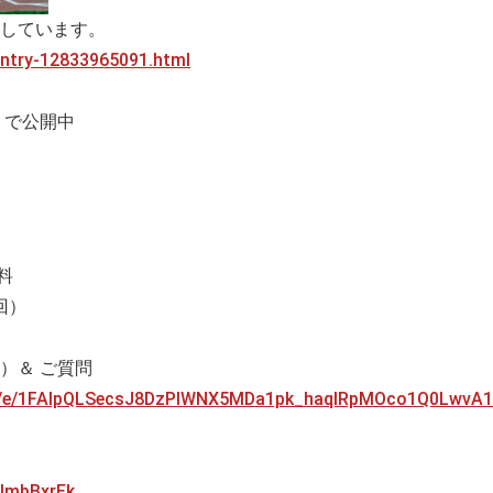
しています。
/entry-12833965091.html
a」で公開中
料
回）
）＆ ご質問
/d/e/1FAIpQLSecsJ8DzPlWNX5MDa1pk_haqlRpMOco1Q0LwvA1
klmbBxrEk