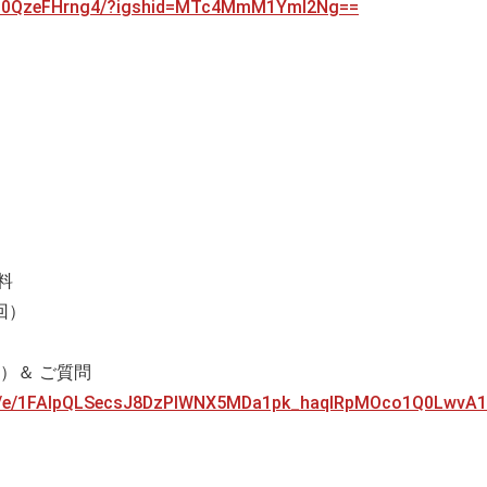
l/C0QzeFHrng4/?igshid=MTc4MmM1YmI2Ng==
料
回）
）＆ ご質問
/d/e/1FAIpQLSecsJ8DzPlWNX5MDa1pk_haqlRpMOco1Q0LwvA1