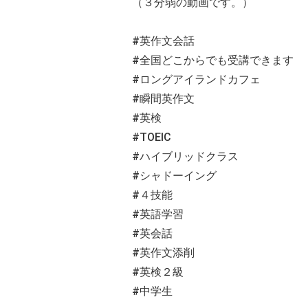
（３分弱の動画です。）
#英作文会話
#全国どこからでも受講できます
#ロングアイランドカフェ
#瞬間英作文
#英検
#TOEIC
#ハイブリッドクラス
#シャドーイング
#４技能
#英語学習
#英会話
#英作文添削
#英検２級
#中学生