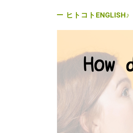
ヒトコトENGLIS
動
画
プ
レ
ー
ヤ
ー