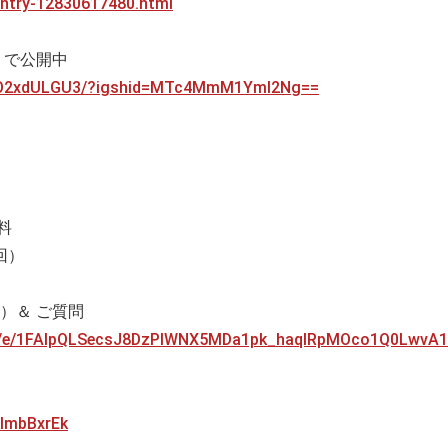
/entry-12830617480.html
a」で公開中
C0O2xdULGU3/?igshid=MTc4MmM1YmI2Ng==
料
回）
）＆ ご質問
/d/e/1FAIpQLSecsJ8DzPlWNX5MDa1pk_haqlRpMOco1Q0LwvA1
klmbBxrEk