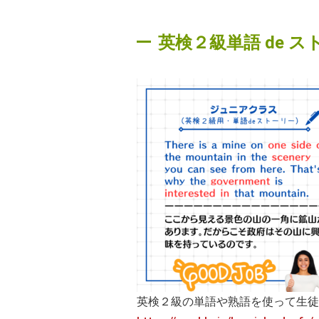
英検２級単語 de スト
英検２級の単語や熟語を使って生徒