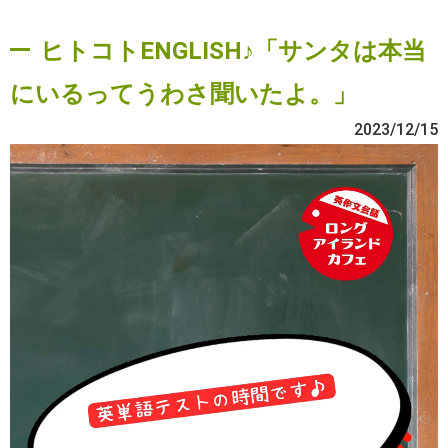
ヒトコトENGLISH♪「サンタは本当
にいるってうわさ聞いたよ。」
2023/12/15
動
画
プ
レ
ー
ヤ
ー