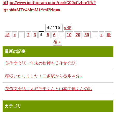
https://www.instagram.com/reel/C00xCzhre1R/?
igshid=MTc4MmM1YmI2Ng==
4 / 115
« 先
頭
«
...
2
3
4
5
6
...
10
20
30
...
»
最
後 »
最新の記事
英作文会話：年末の挨拶も英作文会話
移転いたしました！二条駅から徒歩４分♪
英作文会話：大谷翔平くんと山本由伸くんの話
カテゴリ