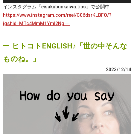
インスタグラム「eisakubunkaiwa.tips」で公開中
https://www.instagram.com/reel/C06dsrKLBFO/?
igshid=MTc4MmM1YmI2Ng==
ヒトコトENGLISH♪「世の中そんな
ものね。」
2023/12/14
動
画
プ
レ
ー
ヤ
ー