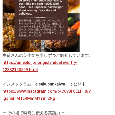
生徒さんの英作文を少しずつご紹介しています。
https://ameblo.jp/longislandcafe/entry-
12832193509.html
インスタグラム「eisakubunkaiwa」で公開中
https://www.instagram.com/p/C0y8F0ELF_0/?
igshid=MTc4MmM1YmI2Ng==
— その場で瞬時に伝える英語力 —