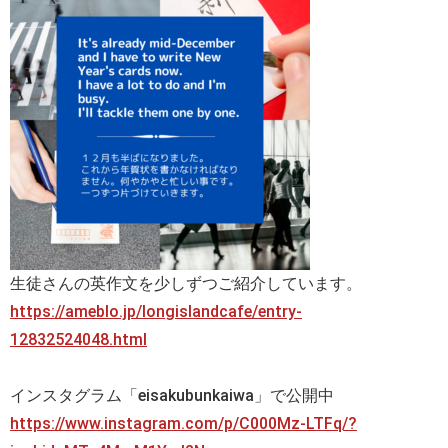
生徒さんの英作文を少しずつご紹介しています。
https://ameblo.jp/longislandcafe/entry-
12832524048.html
インスタグラム「eisakubunkaiwa」で公開中
https://www.instagram.com/p/C000Mz-LTFq/?