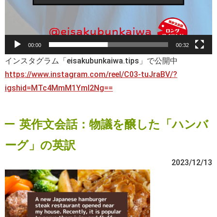
00:00
00:32
インスタグラム「eisakubunkaiwa.tips」で公開中
https://www.instagram.com/reel/C03-tuJraBV/?
igshid=MTc4MmM1YmI2Ng==
英作文会話：物議を醸した「ハンバ
ーグ」の英訳
2023/12/13