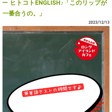
ヒトコトENGLISH♪「このリップが
一番合うの。」
2023/12/13
動
画
プ
レ
ー
ヤ
ー