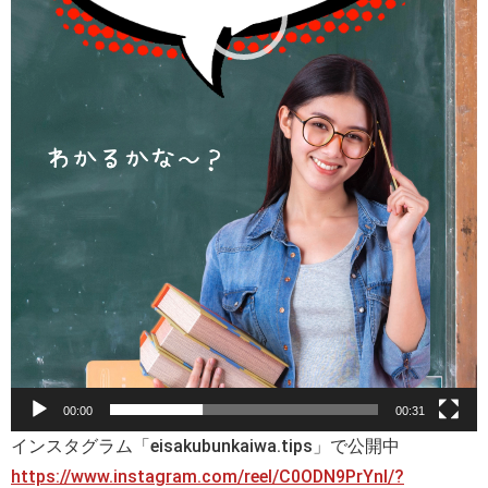
00:00
00:31
インスタグラム「eisakubunkaiwa.tips」で公開中
https://www.instagram.com/reel/C0ODN9PrYnI/?