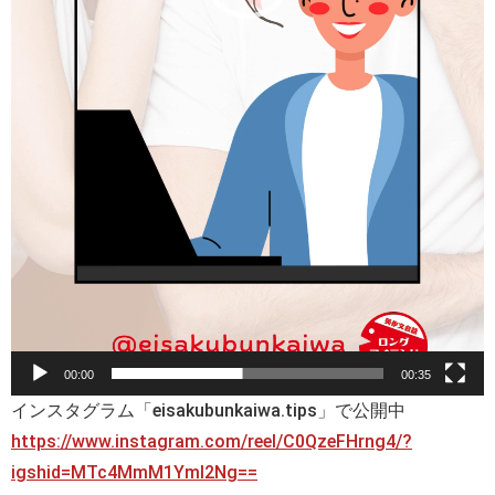
00:00
00:35
インスタグラム「eisakubunkaiwa.tips」で公開中
https://www.instagram.com/reel/C0QzeFHrng4/?
igshid=MTc4MmM1YmI2Ng==