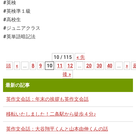
#英検
#英検準１級
#高校生
#ジュニアクラス
#英単語暗記法
10 / 115
« 先
頭
«
...
8
9
10
11
12
...
20
30
40
...
»
後 »
最新の記事
英作文会話：年末の挨拶も英作文会話
移転いたしました！二条駅から徒歩４分♪
英作文会話：大谷翔平くんと山本由伸くんの話