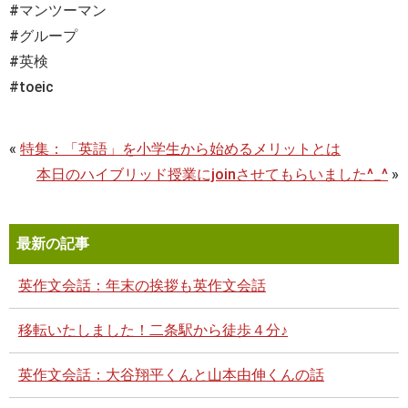
#マンツーマン
#グループ
#英検
#toeic
«
特集：「英語」を小学生から始めるメリットとは
本日のハイブリッド授業にjoinさせてもらいました^_^
»
最新の記事
英作文会話：年末の挨拶も英作文会話
移転いたしました！二条駅から徒歩４分♪
英作文会話：大谷翔平くんと山本由伸くんの話