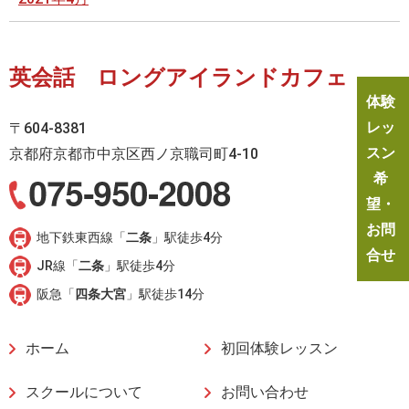
英会話 ロングアイランドカフェ
体験
レッ
〒604-8381
スン
京都府京都市中京区西ノ京職司町4-10
希
望・
お問
地下鉄東西線「
二条
」駅徒歩4分
合せ
JR線「
二条
」駅徒歩4分
阪急「
四条大宮
」駅徒歩14分
ホーム
初回体験レッスン
スクールについて
お問い合わせ