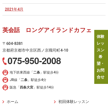
2021年4月
英会話 ロングアイランドカフェ
体験
レッ
〒604-8381
スン
京都府京都市中京区西ノ京職司町4-10
希
望・
お問
地下鉄東西線「
二条
」駅徒歩4分
合せ
JR線「
二条
」駅徒歩4分
阪急「
四条大宮
」駅徒歩14分
ホーム
初回体験レッスン