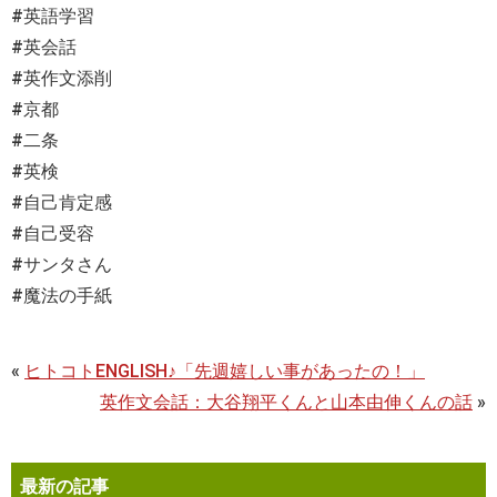
#英語学習
#英会話
#英作文添削
#京都
#二条
#英検
#自己肯定感
#自己受容
#サンタさん
#魔法の手紙
«
ヒトコトENGLISH♪「先週嬉しい事があったの！」
英作文会話：大谷翔平くんと山本由伸くんの話
»
最新の記事