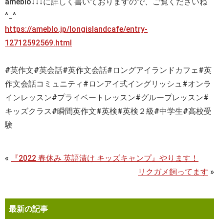
ameblo↓↓↓に詳しく書いておりますので、ご覧くださいね
^_^
https://ameblo.jp/longislandcafe/entry-
12712592569.html
#
英作文
#
英会話
#
英作文会話
#
ロングアイランドカフェ
#
英
作文会話コミュニティ
#
ロンアイ式イングリッシュ
#
オンラ
インレッスン
#
プライベートレッスン
#
グループレッスン
#
キッズクラス
#
瞬間英作文#英検#英検２級#中学生#高校受
験
«
『2022 春休み 英語漬け キッズキャンプ』やります！
リクガメ飼ってます
»
最新の記事