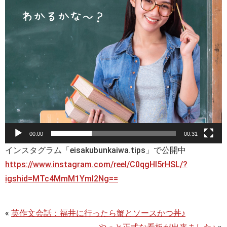
00:00
00:31
インスタグラム「eisakubunkaiwa.tips」で公開中
https://www.instagram.com/reel/C0qgHI5rHSL/?
igshid=MTc4MmM1YmI2Ng==
«
英作文会話：福井に行ったら蟹とソースかつ丼♪