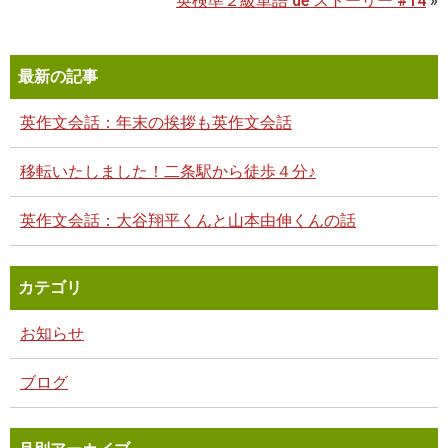
英検準２級単語 de ストーリー #14
»
最新の記事
英作文会話：年末の挨拶も英作文会話
移転いたしました！二条駅から徒歩４分♪
英作文会話：大谷翔平くんと山本由伸くんの話
カテゴリ
お知らせ
ブログ