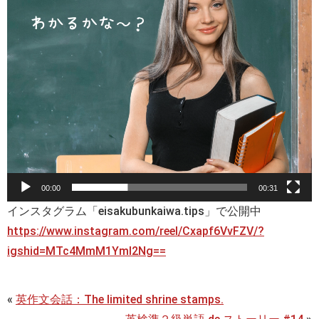
00:00
00:31
インスタグラム「eisakubunkaiwa.tips」で公開中
https://www.instagram.com/reel/Cxapf6VvFZV/?
igshid=MTc4MmM1YmI2Ng==
«
英作文会話：The limited shrine stamps.