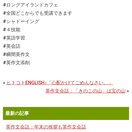
#ロングアイランドカフェ
#全国どこからでも受講できます
#シャドーイング
#４技能
#英語学習
#英会話
#瞬間英作文
#英作文添削
«
ヒトコトENGLISH♪「心配かけてごめんなさい。」
英作文会話：「きのこの山」は宝の山
»
最新の記事
英作文会話：年末の挨拶も英作文会話