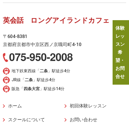
英会話 ロングアイランドカフェ
体験
レッ
〒604-8381
スン
京都府京都市中京区西ノ京職司町4-10
希
望・
お問
地下鉄東西線「
二条
」駅徒歩4分
合せ
JR線「
二条
」駅徒歩4分
阪急「
四条大宮
」駅徒歩14分
ホーム
初回体験レッスン
スクールについて
お問い合わせ