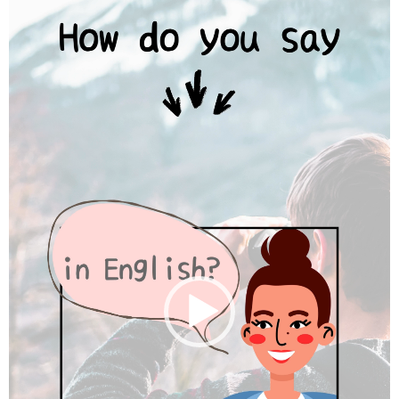
画
プ
レ
ー
ヤ
ー