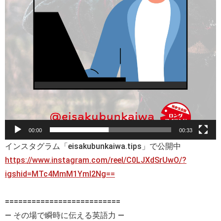
00:00
00:33
インスタグラム「eisakubunkaiwa.tips」で公開中
https://www.instagram.com/reel/C0LJXdSrUwO/?
igshid=MTc4MmM1YmI2Ng==
==========================
— その場で瞬時に伝える英語力 —