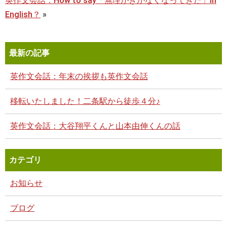
英作文会話：How to say「無理がきかなくなってきた」in
English？
»
最新の記事
英作文会話：年末の挨拶も英作文会話
移転いたしました！二条駅から徒歩４分♪
英作文会話：大谷翔平くんと山本由伸くんの話
カテゴリ
お知らせ
ブログ