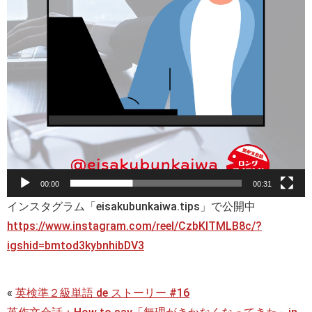
00:00
00:31
インスタグラム「eisakubunkaiwa.tips」で公開中
https://www.instagram.com/reel/CzbKlTMLB8c/?
igshid=bmtod3kybnhibDV3
«
英検準２級単語 de ストーリー #16