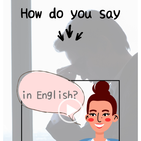
画
プ
レ
ー
ヤ
ー