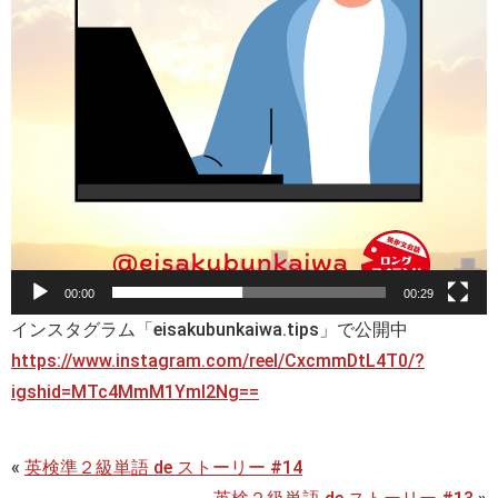
00:00
00:29
インスタグラム「eisakubunkaiwa.tips」で公開中
https://www.instagram.com/reel/CxcmmDtL4T0/?
igshid=MTc4MmM1YmI2Ng==
«
英検準２級単語 de ストーリー #14