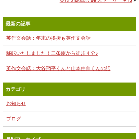
英検２級単語 de ストーリー #13
»
最新の記事
英作文会話：年末の挨拶も英作文会話
移転いたしました！二条駅から徒歩４分♪
英作文会話：大谷翔平くんと山本由伸くんの話
カテゴリ
お知らせ
ブログ