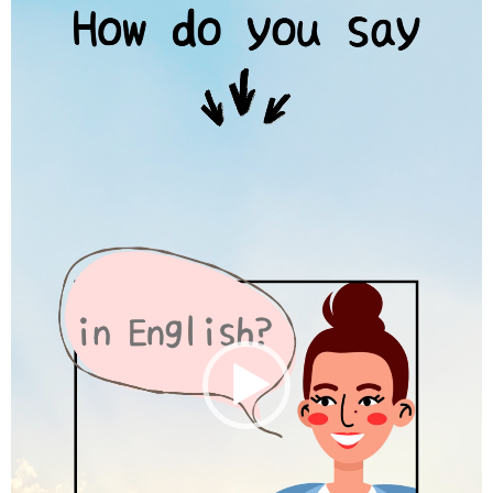
画
プ
レ
ー
ヤ
ー