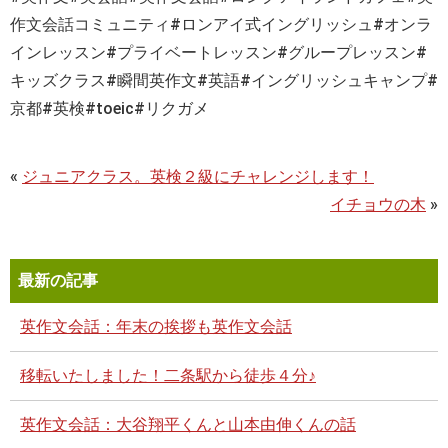
作文会話コミュニティ
#
ロンアイ式イングリッシュ
#
オンラ
インレッスン
#
プライベートレッスン
#
グループレッスン
#
キッズクラス
#
瞬間英作文
#
英語
#
イングリッシュキャンプ
#
京都
#
英検
#toeic#リクガメ
«
ジュニアクラス。英検２級にチャレンジします！
イチョウの木
»
最新の記事
英作文会話：年末の挨拶も英作文会話
移転いたしました！二条駅から徒歩４分♪
英作文会話：大谷翔平くんと山本由伸くんの話