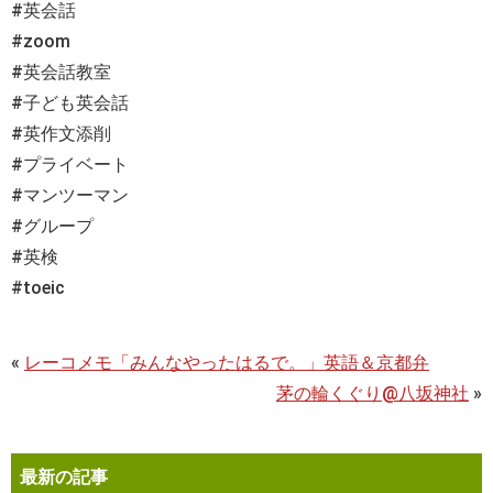
#英会話
#zoom
#英会話教室
#子ども英会話
#英作文添削
#プライベート
#マンツーマン
#グループ
#英検
#toeic
«
レーコメモ「みんなやったはるで。」英語＆京都弁
茅の輪くぐり@八坂神社
»
最新の記事