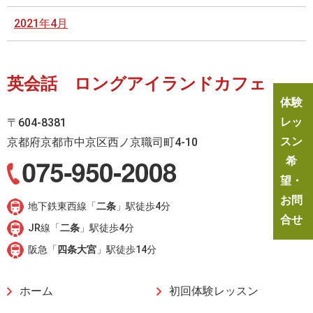
2021年4月
英会話 ロングアイランドカフェ
体験
レッ
〒604-8381
スン
京都府京都市中京区西ノ京職司町4-10
希
望・
お問
地下鉄東西線「
二条
」駅徒歩4分
合せ
JR線「
二条
」駅徒歩4分
阪急「
四条大宮
」駅徒歩14分
ホーム
初回体験レッスン