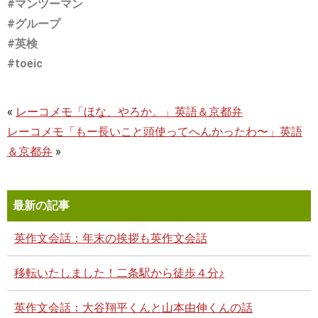
#マンツーマン
#グループ
#英検
#toeic
«
レーコメモ「ほな、やろか。」英語＆京都弁
レーコメモ「もー長いこと頭使ってへんかったわ〜」英語
＆京都弁
»
最新の記事
英作文会話：年末の挨拶も英作文会話
移転いたしました！二条駅から徒歩４分♪
英作文会話：大谷翔平くんと山本由伸くんの話