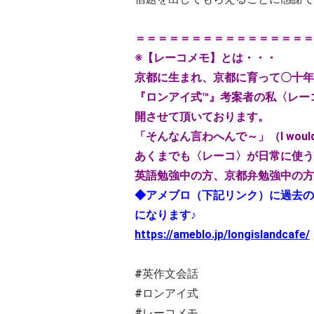
＝＝＝＝＝＝＝＝＝＝＝＝＝＝＝＝
※
【レーコメモ】とは・・・
京都に生まれ、京都に育って〇十年
『ロンアイ式
™
』考案者の私〈レー
開させて頂いております。
「そんなん言わへんで～」（
I woul
あくまでも〈レーコ〉が日常に使う
英語勉強中の方、京都弁勉強中の方
◆アメブロ（下記リンク）に過去の
になります♪
https://ameblo.jp/longislandcafe/
#
英作文会話
#
ロンアイ式
#
レーコメモ