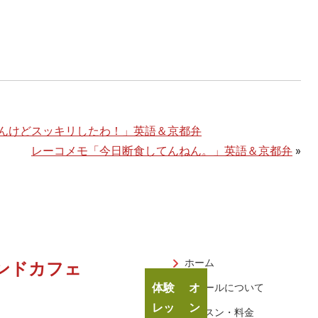
んけどスッキリしたわ！」英語＆京都弁
レーコメモ「今日断食してんねん。」英語＆京都弁
»
ホーム
ンドカフェ
体験
オ
スクールについて
レッ
ン
レッスン・料金