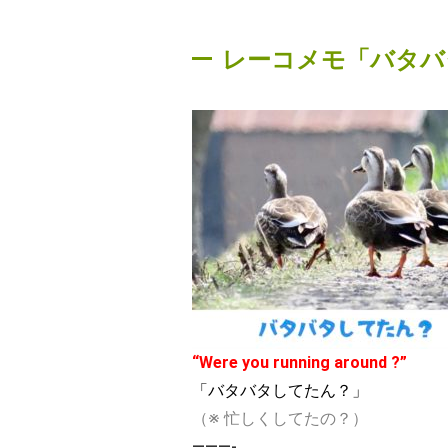
レーコメモ「バタバ
“Were you running around ?”
「バタバタしてたん？」
（※
忙しくしてたの？）
———-