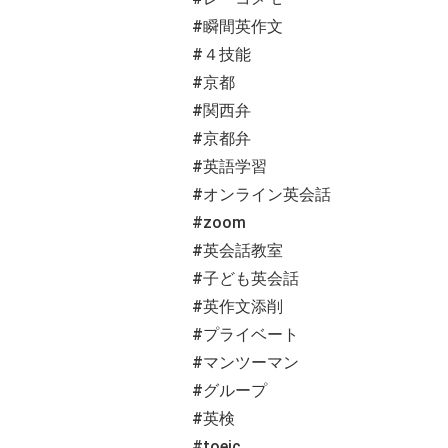
#
瞬間英作文
#
４技能
#
京都
#
関西弁
#
京都弁
#
英語学習
#
オンライン英会話
#zoom
#
英会話教室
#
子ども英会話
#
英作文添削
#
プライベート
#
マンツーマン
#
グループ
#
英検
#toeic