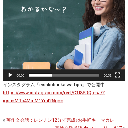
00:00
00:31
インスタグラム「eisakubunkaiwa.tips」で公開中
https://www.instagram.com/reel/C1I8SDQresJ/?
igsh=MTc4MmM1YmI2Ng==
«
英作文会話：レンチン12分で完成♪お手軽キーマカレー