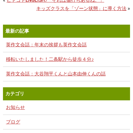
«
ヒトコトENGLISH♪「それは値打ちあるね。」
キッズクラスを「ゾーン状態」に導く方法
»
最新の記事
英作文会話：年末の挨拶も英作文会話
移転いたしました！二条駅から徒歩４分♪
英作文会話：大谷翔平くんと山本由伸くんの話
カテゴリ
お知らせ
ブログ