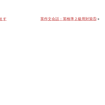
ます
英作文会話：英検準２級用対策⑤
»