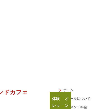
ホーム
ンドカフェ
体験
オ
スクールについて
レッ
ン
レッスン・料金