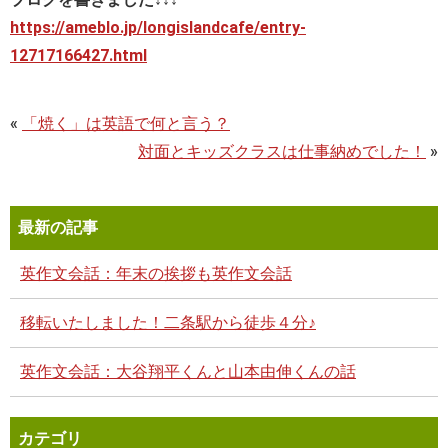
https://ameblo.jp/longislandcafe/entry-
12717166427.html
«
「焼く」は英語で何と言う？
対面とキッズクラスは仕事納めでした！
»
最新の記事
英作文会話：年末の挨拶も英作文会話
移転いたしました！二条駅から徒歩４分♪
英作文会話：大谷翔平くんと山本由伸くんの話
カテゴリ