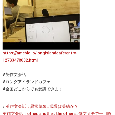
https://ameblo.jp/longislandcafe/entry-
12783478032.html
#英作文会話
#ロングアイランドカフェ
#全国どこからでも受講できます
«
英作文会話：異常気象…我慢は美徳か？
英作文会話：other, another, the others…例文メモで一目瞭