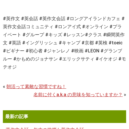
#
英作文
#
英会話
#
英作文会話
#
ロングアイランドカフェ
#
英作文会話コミュニティ
#
ロンアイ式
#
オンライン
#
プラ
イベート
#
グループ
#
キッズ
#
レッスン
#
クラス
#
瞬間英作
文
#
英語
#
イングリッシュ
#
キャンプ
#
京都
#
英検
#toeic
#ビギナー #初心者 #ジャンレノ #映画 #LEON #グランブ
ルー #かもめのジョナサン #エリックサティ #イケオジ #モ
テオジ
«
朝活って素敵な習慣ですね！
名前に付くa.k.a の意味を知っていますか？
»
最新の記事