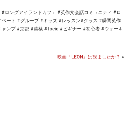
話
#
ロングアイランドカフェ
#
英作文会話コミュニティ
#
ロ
イベート
#
グループ
#
キッズ
#
レッスン
#
クラス
#
瞬間英作
キャンプ
#
京都
#
英検
#toeic #ビギナー #初心者 #ウォーキ
映画『LEON』は観ましたか？
»