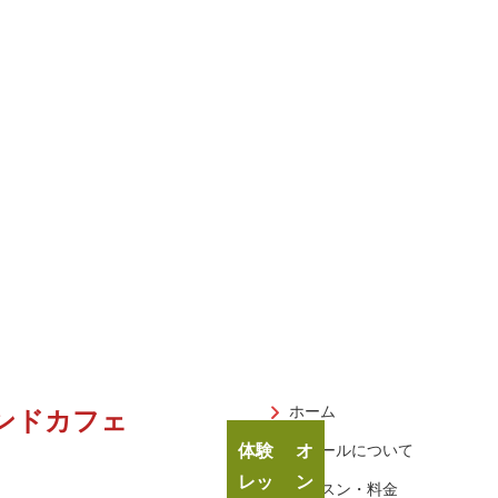
ホーム
ンドカフェ
体験
オ
スクールについて
レッ
ン
レッスン・料金