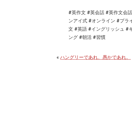
#
英作文
#
英会話
#
英作文会
ンアイ式
#
オンライン
#
プラ
文
#
英語
#
イングリッシュ
#
ング #朝活 #習慣
«
ハングリーであれ、愚かであれ。