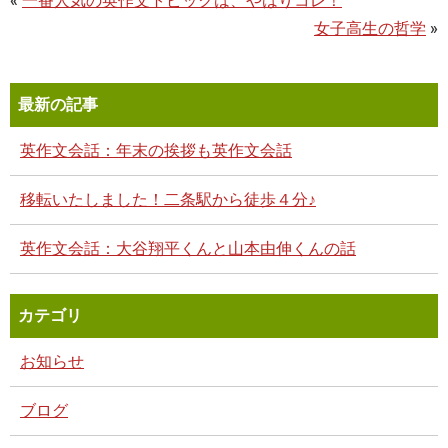
«
一番人気の英作文トピックは、やはりコレ！
女子高生の哲学
»
最新の記事
英作文会話：年末の挨拶も英作文会話
移転いたしました！二条駅から徒歩４分♪
英作文会話：大谷翔平くんと山本由伸くんの話
カテゴリ
お知らせ
ブログ