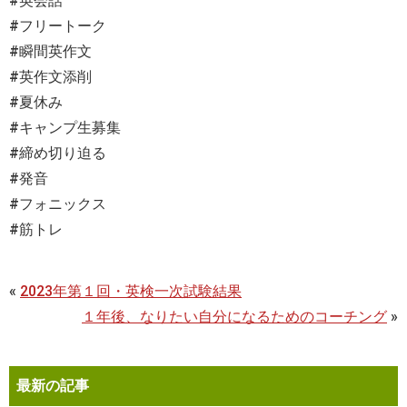
#英会話
#フリートーク
#瞬間英作文
#英作文添削
#夏休み
#キャンプ生募集
#締め切り迫る
#発音
#フォニックス
#筋トレ
«
2023年第１回・英検一次試験結果
１年後、なりたい自分になるためのコーチング
»
最新の記事