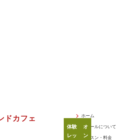
ホーム
ンドカフェ
体験
オ
スクールについて
レッ
ン
レッスン・料金