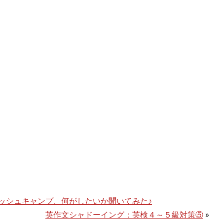
ッシュキャンプ、何がしたいか聞いてみた♪
英作文シャドーイング：英検４～５級対策⑤
»