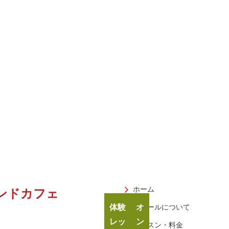
ホーム
ンドカフェ
体験
オ
スクールについて
レッ
ン
レッスン・料金