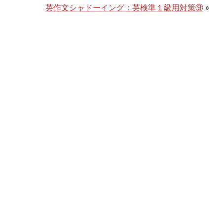
英作文シャドーイング：英検準１級用対策⑨
»