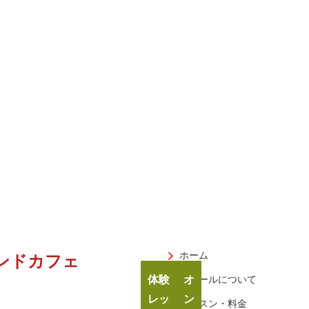
ホーム
ンドカフェ
体験
オ
スクールについて
レッ
ン
レッスン・料金