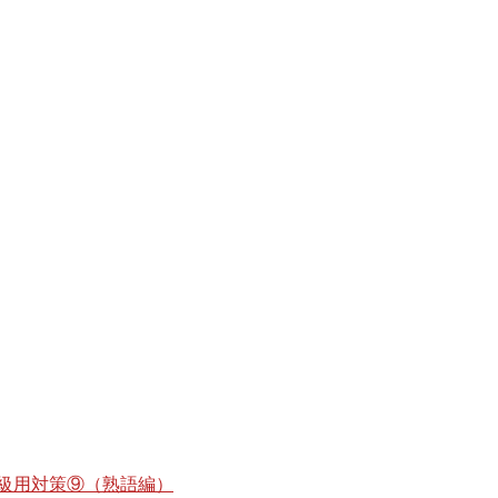
級用対策⑨（熟語編）