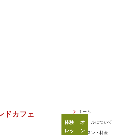
ホーム
ンドカフェ
体験
オ
スクールについて
レッ
ン
レッスン・料金