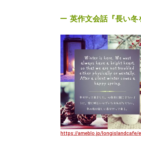
英作文会話『長い冬
https://ameblo.jp/longislandcafe