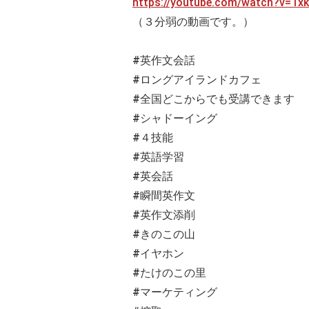
https://youtube.com/watch?v=Tx
（３分弱の動画です。）
#英作文会話
#ロングアイランドカフェ
#全国どこからでも受講できます
#シャドーイング
#４技能
#英語学習
#英会話
#瞬間英作文
#英作文添削
#きのこの山
#イヤホン
#たけのこの里
#マーケティング