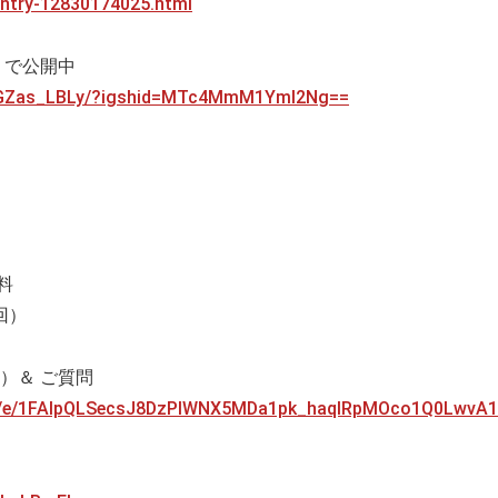
/entry-12830174025.html
a」で公開中
C0GZas_LBLy/?igshid=MTc4MmM1YmI2Ng==
料
回）
）＆ ご質問
/d/e/1FAIpQLSecsJ8DzPlWNX5MDa1pk_haqlRpMOco1Q0LwvA1