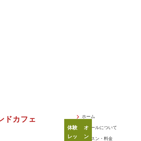
ホーム
ンドカフェ
体験
オ
スクールについて
レッ
ン
レッスン・料金