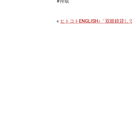
#搾取
«
ヒトコトENGLISH♪「双眼鏡貸