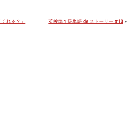
してくれる？」
英検準１級単語 de ストーリー #10
»