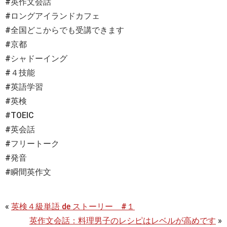
#英作文会話
#ロングアイランドカフェ
#全国どこからでも受講できます
#京都
#シャドーイング
#４技能
#英語学習
#英検
#TOEIC
#英会話
#フリートーク
#発音
#瞬間英作文
«
英検４級単語 de ストーリー #１
英作文会話：料理男子のレシピはレベルが高めです
»