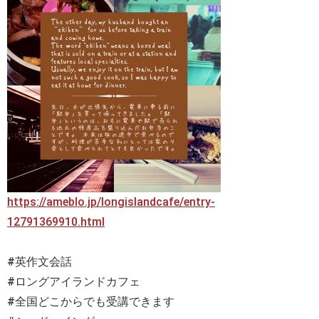
https://ameblo.jp/longislandcafe/entry-
12791369910.html
#英作文会話
#ロングアイランドカフェ
#全国どこからでも受講できます