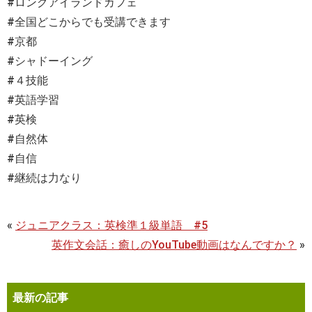
#ロングアイランドカフェ
#全国どこからでも受講できます
#京都
#シャドーイング
#４技能
#英語学習
#英検
#自然体
#自信
#継続は力なり
«
ジュニアクラス：英検準１級単語 #5
英作文会話：癒しのYouTube動画はなんですか？
»
最新の記事