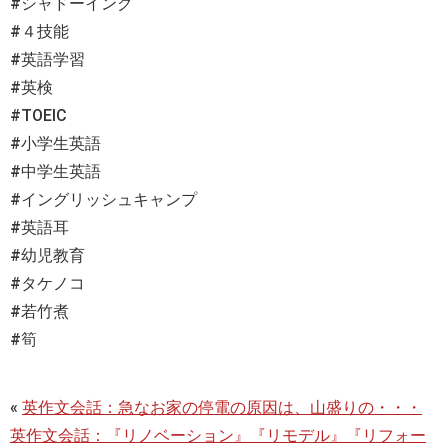
#シャドーイング
#４技能
#英語学習
#英検
#TOEIC
#小学生英語
#中学生英語
#イングリッシュキャンプ
#英語耳
#幼児教育
#タケノコ
#若竹煮
#筍
«
英作文会話：急なお家の停電の原因は、山盛りの・・・
英作文会話：『リノベーション』『リモデル』『リフォー