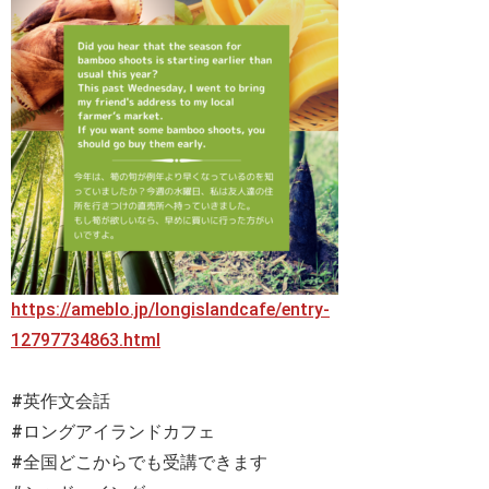
https://ameblo.jp/longislandcafe/entry-
12797734863.html
#英作文会話
#ロングアイランドカフェ
#全国どこからでも受講できます