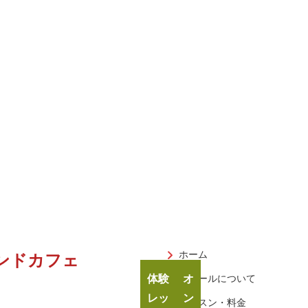
ホーム
ンドカフェ
体験
オ
スクールについて
レッ
ン
レッスン・料金