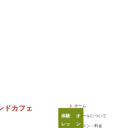
ホーム
ンドカフェ
体験
オ
スクールについて
レッ
ン
レッスン・料金