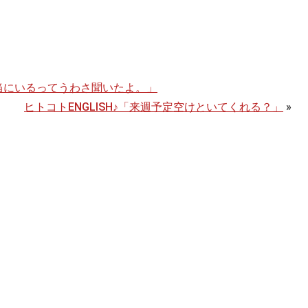
本当にいるってうわさ聞いたよ。」
ヒトコトENGLISH♪「来週予定空けといてくれる？」
»