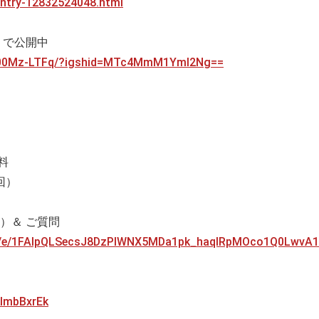
/entry-12832524048.html
a」で公開中
C000Mz-LTFq/?igshid=MTc4MmM1YmI2Ng==
料
回）
）＆ ご質問
/d/e/1FAIpQLSecsJ8DzPlWNX5MDa1pk_haqlRpMOco1Q0LwvA1
klmbBxrEk