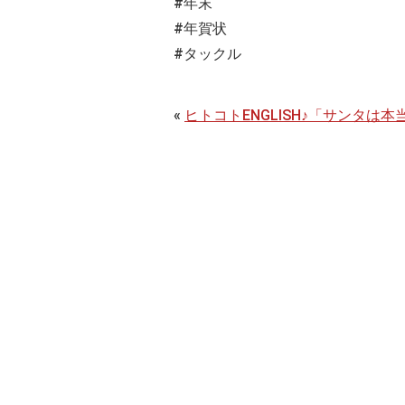
#年末
#年賀状
#タックル
«
ヒトコトENGLISH♪「サンタは