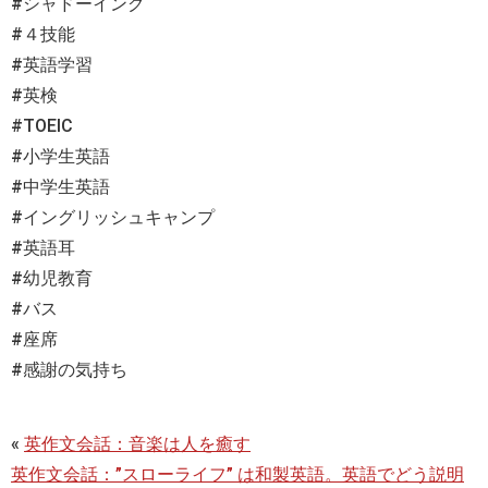
#シャドーイング
#４技能
#英語学習
#英検
#TOEIC
#小学生英語
#中学生英語
#イングリッシュキャンプ
#英語耳
#幼児教育
#バス
#座席
#感謝の気持ち
«
英作文会話：音楽は人を癒す
英作文会話：”スローライフ” は和製英語。英語でどう説明