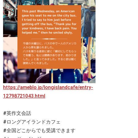
https://ameblo.jp/longislandcafe/entry-
12798721043.html
#英作文会話
#ロングアイランドカフェ
#全国どこからでも受講できます