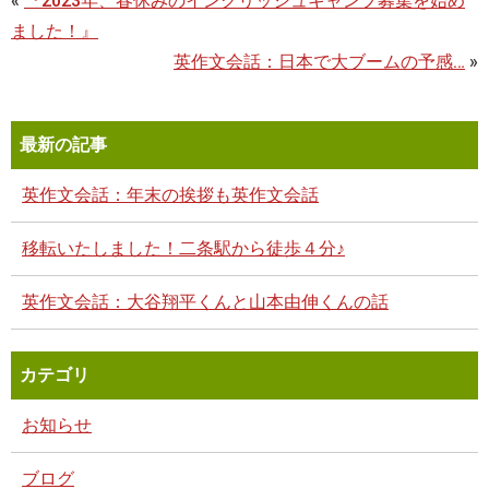
«
『2023年、春休みのイングリッシュキャンプ募集を始め
ました！』
英作文会話：日本で大ブームの予感…
»
最新の記事
英作文会話：年末の挨拶も英作文会話
移転いたしました！二条駅から徒歩４分♪
英作文会話：大谷翔平くんと山本由伸くんの話
カテゴリ
お知らせ
ブログ