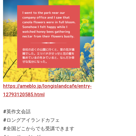
https://ameblo.jp/longislandcafe/entry-
12793120585.html
#英作文会話
#ロングアイランドカフェ
#全国どこからでも受講できます