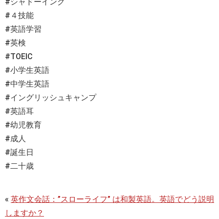
#シャドーイング
#４技能
#英語学習
#英検
#TOEIC
#小学生英語
#中学生英語
#イングリッシュキャンプ
#英語耳
#幼児教育
#成人
#誕生日
#二十歳
«
英作文会話：”スローライフ” は和製英語。英語でどう説明
しますか？