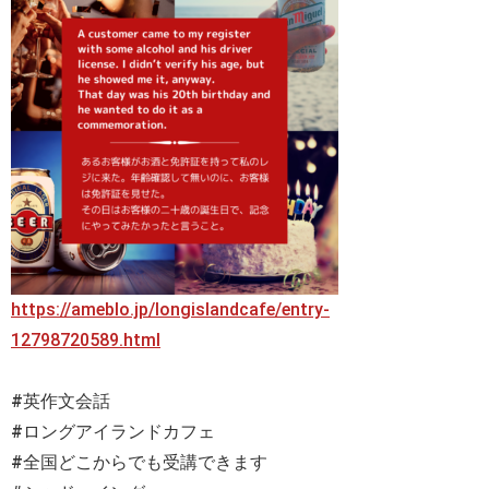
https://ameblo.jp/longislandcafe/entry-
12798720589.html
#英作文会話
#ロングアイランドカフェ
#全国どこからでも受講できます