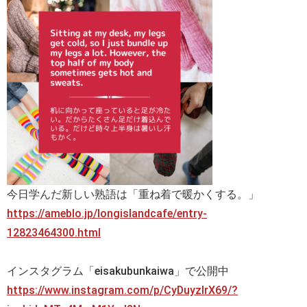
今日学んだ新しい熟語は「重ね着で暖かくする。」
https://ameblo.jp/longislandcafe/entry-
12823464300.html
インスタグラム「eisakubunkaiwa」で公開中
https://www.instagram.com/p/CyDuyzIrX69/?