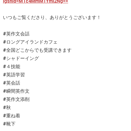
igshid=MTc4MmM1YmI2Ng==
いつもご覧くださり、ありがとうございます！
#英作文会話
#ロングアイランドカフェ
#全国どこからでも受講できます
#シャドーイング
#４技能
#英語学習
#英会話
#瞬間英作文
#英作文添削
#秋
#重ね着
#靴下