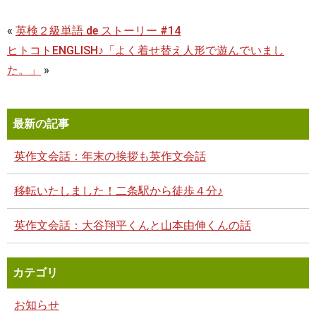
«
英検２級単語 de ストーリー #14
ヒトコトENGLISH♪「よく着せ替え人形で遊んでいまし
た。」
»
最新の記事
英作文会話：年末の挨拶も英作文会話
移転いたしました！二条駅から徒歩４分♪
英作文会話：大谷翔平くんと山本由伸くんの話
カテゴリ
お知らせ