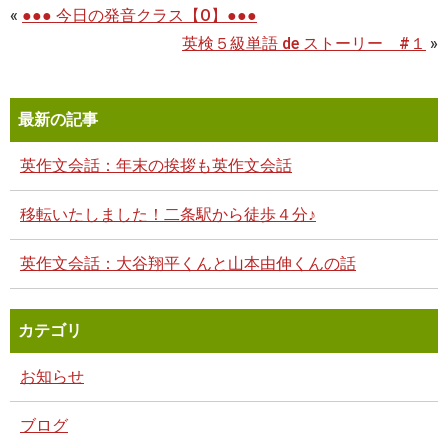
«
●●● 今日の発音クラス【O】●●●
英検５級単語 de ストーリー #１
»
最新の記事
英作文会話：年末の挨拶も英作文会話
移転いたしました！二条駅から徒歩４分♪
英作文会話：大谷翔平くんと山本由伸くんの話
カテゴリ
お知らせ
ブログ