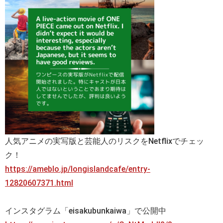
人気アニメの実写版と芸能人のリスクをNetflixでチェッ
ク！
https://ameblo.jp/longislandcafe/entry-
12820607371.html
インスタグラム「eisakubunkaiwa」で公開中