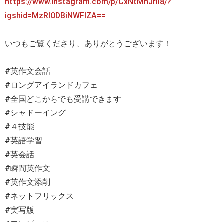
https://www.instagram.com/p/CxNtMnJrll8/?
igshid=MzRlODBiNWFlZA==
いつもご覧くださり、ありがとうございます！
#英作文会話
#ロングアイランドカフェ
#全国どこからでも受講できます
#シャドーイング
#４技能
#英語学習
#英会話
#瞬間英作文
#英作文添削
#ネットフリックス
#実写版