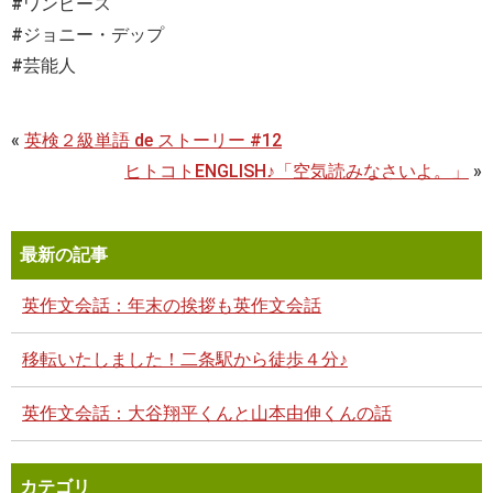
#ワンピース
#ジョニー・デップ
#芸能人
«
英検２級単語 de ストーリー #12
ヒトコトENGLISH♪「空気読みなさいよ。」
»
最新の記事
英作文会話：年末の挨拶も英作文会話
移転いたしました！二条駅から徒歩４分♪
英作文会話：大谷翔平くんと山本由伸くんの話
カテゴリ