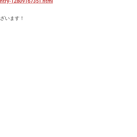
/entry-12809167351.html
ざいます！