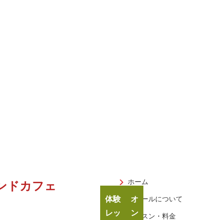
ホーム
ンドカフェ
体験
オ
スクールについて
レッ
ン
レッスン・料金