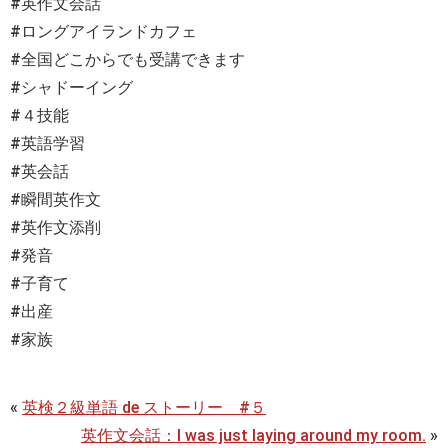
#英作文会話
#ロングアイランドカフェ
#全国どこからでも受講できます
#シャドーイング
#４技能
#英語学習
#英会話
#瞬間英作文
#英作文添削
#発音
#子育て
#出産
#家族
«
英検２級単語 de ストーリー #５
英作文会話：I was just laying around my room.
»