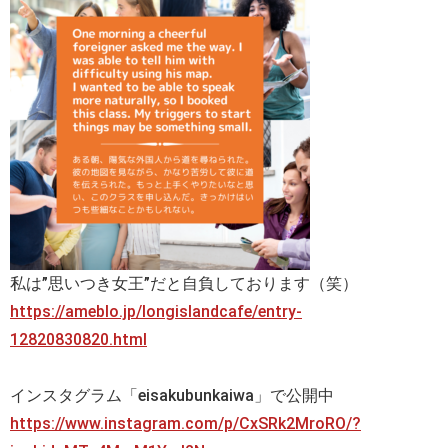
私は”思いつき女王”だと自負しております（笑）
https://ameblo.jp/longislandcafe/entry-
12820830820.html
インスタグラム「eisakubunkaiwa」で公開中
https://www.instagram.com/p/CxSRk2MroRO/?