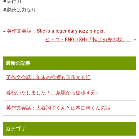
#実行力
#継続は力なり
«
英作文会話：She is a legendary jazz singer.
ヒトコトENGLISH♪「転ばぬ先の杖。」
»
最新の記事
英作文会話：年末の挨拶も英作文会話
移転いたしました！二条駅から徒歩４分♪
英作文会話：大谷翔平くんと山本由伸くんの話
カテゴリ