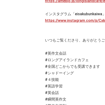
https://ameblo.jp/longislandcafe
インスタグラム「eisakubunkaiw
https://www.instagram.com/p/C
いつもご覧くださり、ありがとうご
#英作文会話
#ロングアイランドカフェ
#全国どこからでも受講できます
#シャドーイング
#４技能
#英語学習
#英会話
#瞬間英作文