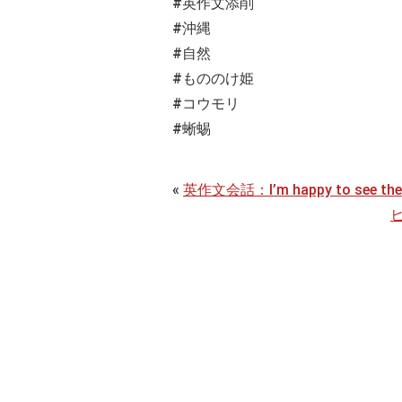
#英作文添削
#沖縄
#自然
#もののけ姫
#コウモリ
#蜥蜴
«
英作文会話：I’m happy to see the 