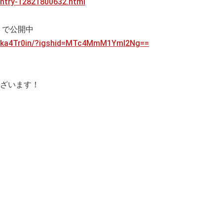
/entry-12821800632.html
a」で公開中
xkka4Tr0in/?igshid=MTc4MmM1YmI2Ng==
ざいます！