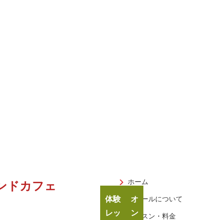
ホーム
ンドカフェ
体験
オ
スクールについて
レッ
ン
レッスン・料金